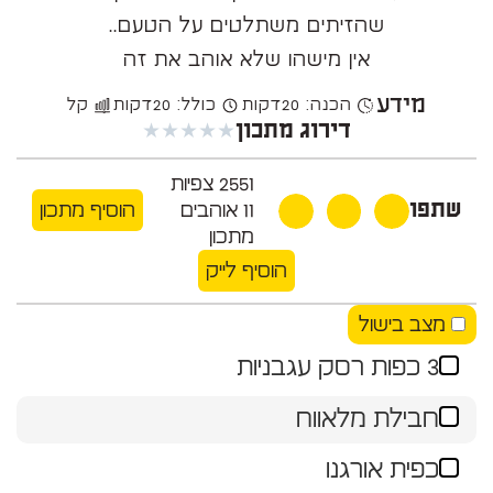
שהזיתים משתלטים על הטעם..
אין מישהו שלא אוהב את זה
מידע
הכנה: 20
דקות
כולל: 20
דקות
קל
★
★
★
★
★
דירוג מתכון
2551
צפיות
שתפו
11
אוהבים
הוסיף מתכון
מתכון
הוסיף לייק
מצב בישול
3 כפות רסק עגבניות
חבילת מלאווח
כפית אורגנו