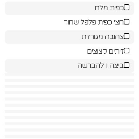
כפית מלח
חצי כפית פלפל שחור
צהובה מגורדת
זיתים קצוצים
ביצה 1 להברשה