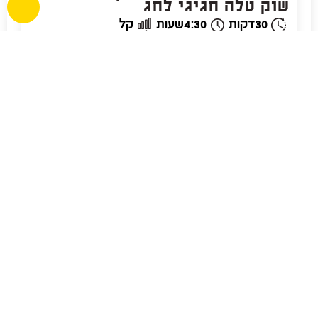
שוק טלה חגיגי לחג
30
דקות
4:30
שעות
קל
★
★
★
★
★
למתכון
אתם פשוט עצלנים פרק 39, והפעם
צלי כתף עם שעועית ירוקה צהובה
טרייה