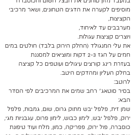
במעבד מזון טוחנים את הבצל השום והכוסברה
מוסיפים לקערה את הדגים הטחונים, ושאר מרכיבי
הקציצות,
מערבבים עד לאיחוד,
ויוצרים קציצות עגולות.
את עלי המנגולד (החלק הירוק בלבד) חולטים במים
חמים על הגז 2-3 דקות ומוציאים למסננת
בעזרת רינג קורצים עיגולים ועוטפים כל קציצה
בחלק העליון ומהדקים היטב.
לרוטב:
בסיר סוטאג׳ רחב שמים את המרכיבים לפי הסדר
הבא:
שמן זית, פלפל יבש מתוק גרוס, שום, גמבות, פלפל
ירוק, פלפל יבש, לימון כבוש, לימון פרוס, עגבניות מגי,
כוסברה, פול ירוק, פפריקה, כמון, מלח ועוד טיפונת