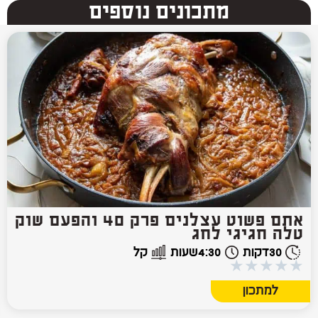
מתכונים נוספים
אתם פשוט עצלנים פרק 40 והפעם שוק
טלה חגיגי לחג
30
דקות
4:30
שעות
קל
★
★
★
★
★
למתכון