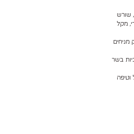
, שורש
ר עלי סלרי, מקל
 מניחים
יות בשר
וטיפה