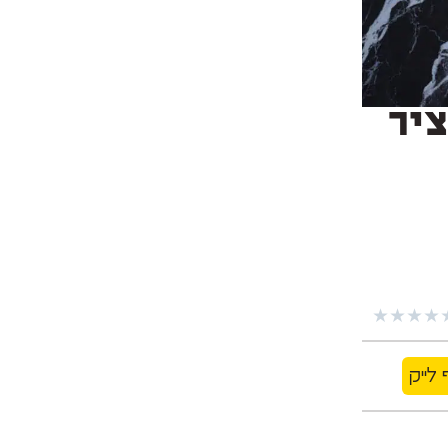
ציר
★
★
★
★
 לייק