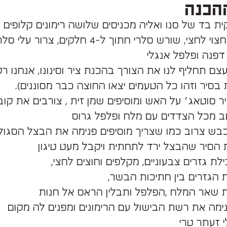
הכנה
ת בד של סנו ואליה מכניסים שלושה רימונים קלופים 
פטרוזיליה חצוי לחצי, שורש סלרי חתוך ל-4 חלקים, צרו
י דפנה ופלפל אנגלי
ם תחליף לנו את הצורך בהכנת ציר וסינונו, אנחנו רק
סיר וזהו כל הטעמים יצאו החוצה כבר מסוננים).
 סוטאג׳ על האש ומוסיפים שמן זית , צורבים את קוב
 מכל הצדדים עם מלח ופלפל גרוס
ש צרוב כמו שצריך מוסיפים פנימה את הבצל הסגול 
 הסיר שהבצל ירד לתחתית ויקבל מעט טיגון
לת גזרים צבעוניים, מקלפים וחוצים לחצי,
 הגזרים בין חתיכות הבשר,
ת שאר המלח ,הפלפל ותבלין הראס אל חנות
נימה את רשת הבישול עם הרימונים ומפנים לה מקום
 זעתר טרי