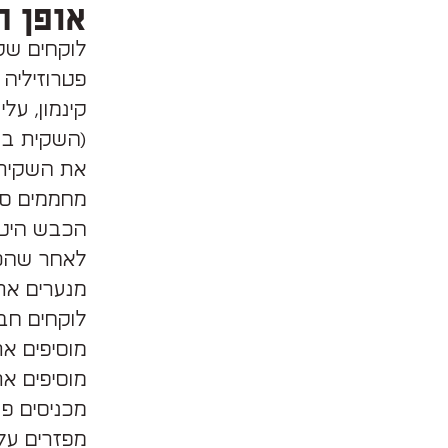
אופן ה
לוקחים שקי
קינמון, על
(השקית בעצ
את השקית ב
מחממים סיר
הכבש היטב
לאחר שהכב
מנערים את
לוקחים חבי
מוסיפים את
מוסיפים א
מכניסים פ
מפזרים עלי