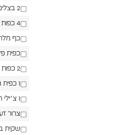
2 בצלים סגולים גדולים חתוכים לקוביות
4 כפות שמן זית
כף מלח
כפית פל
2 כפות סילאן
1 כפית ראס אל חנות
1 צ׳ילי חריף
צרור זע
שקית בד