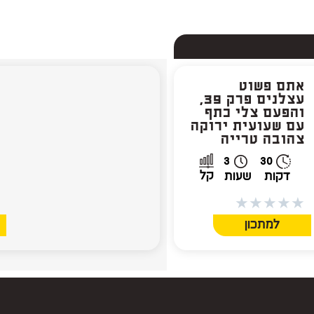
אתם פשוט
א
עצלנים פרק 39,
והפעם צלי כתף
ס
עם שעועית ירוקה
ו
צהובה טרייה
י
3
30
קל
דקות
שעות
★
★
★
★
★
★
למתכון