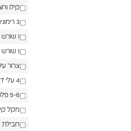
קילו וח
3 רימונים
1 שורש פטרוזיליה
1 שורש סלרי
צרור על
4 עלי דפנה
5-6 פלפל אנגלי
מקל קינ
חבילת גזרים צבעונ