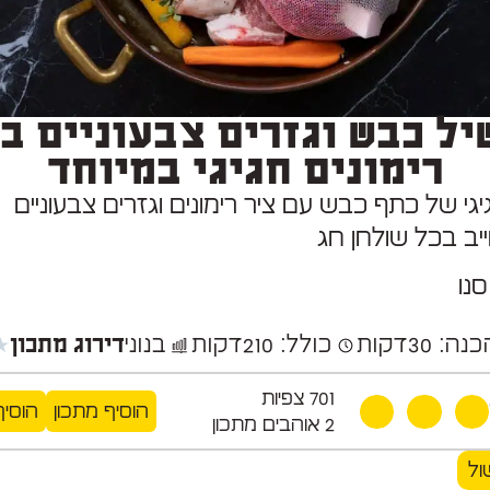
ל כבש וגזרים צבעוניים ב
רימונים חגיגי במיוחד
גי של כתף כבש עם ציר רימונים וגזרים צבעוניים
יב בכל שולחן חג
נו
★
נה: 30
דקות
כולל: 210
דקות
בנוני
דירוג מתכון
701
צפיות
הוסיף מתכון
הוסיף
2
אוהבים מתכון
ול