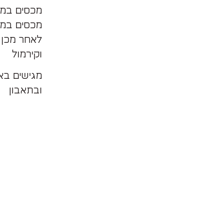
מכסים במים 2 סנטימטר מעל
מכסים במכ
וקירמול
מגישים ב
ובתאבון