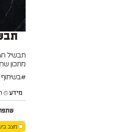
תבשי
תבשיל חגי
מתכון שחי
#בשיתוף ס
מידע
הכ
שתפו
מצב ביש