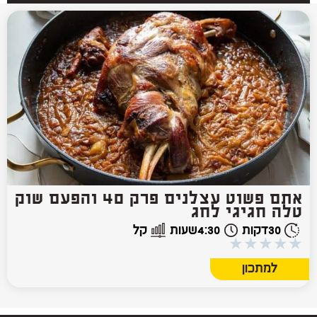
אתם פשוט עצלנים פרק 40 והפעם שוק
טלה חגיגי לחג
30
דקות
4:30
שעות
קל
★
★
★
★
★
למתכון