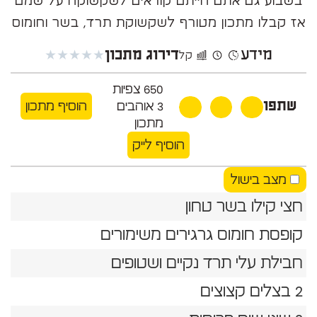
בשבוע גם אתם הייתם קוראים לשקשוקה על שמם
אז קבלו מתכון מטורף לשקשוקת תרד, בשר וחומוס
מידע
★
★
★
★
★
דירוג מתכון
קל
650
צפיות
שתפו
3
אוהבים
הוסיף מתכון
מתכון
הוסיף לייק
מצב בישול
חצי קילו בשר טחון
קופסת חומוס גרגירים משימורים
חבילת עלי תרד נקיים ושטופים
2 בצלים קצוצים