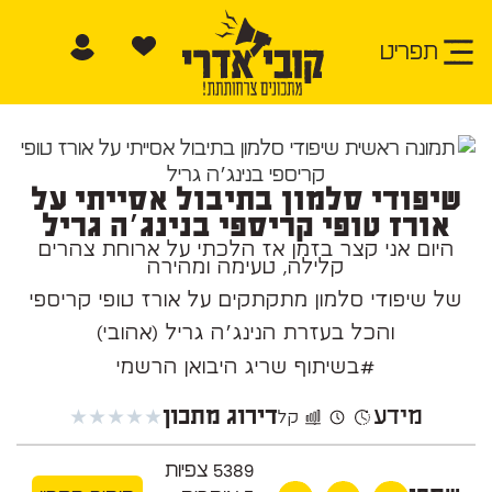
תפריט
שיפודי סלמון בתיבול אסייתי על
אורז טופי קריספי בנינג׳ה גריל
היום אני קצר בזמן אז הלכתי על ארוחת צהרים
קלילה, טעימה ומהירה
של שיפודי סלמון מתקתקים על אורז טופי קריספי
והכל בעזרת הנינג׳ה גריל (אהובי)
#בשיתוף שריג היבואן הרשמי
מידע
★
★
★
★
★
דירוג מתכון
קל
5389
צפיות