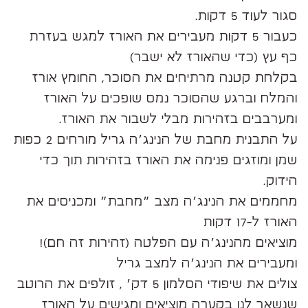
סגור לעוד 5 דקות.
כעבור 5 דקות מעבירים את האורז למגש בעזרת
כף עץ (כדי שהאורז לא ישבר)
בקלחת קטנה מרתיחים את הסוכר, החומץ אורז
והמלח וברגע שהסוכר נמס שופכים על האורז
ומערבבים בזהירות מבלי לשבור את האורז.
על התבנית מחבת של הנינג׳ה גריל מורחים 2 כפות
שמן ומוזגים פנימה את האורז בזהירות תוך כדי
הידוק.
מחממים את הנינג׳ה מצב ״מחבת״ ומכניסים את
האורז ל-17 דקות
מוציאים מהנינג׳ה עם הפלטה (זהירות זה חם)!
ומעבירים את הנינג׳ה למצב גריל
צולים את שיפודי הסלמון 5 דק׳ , זולפים את הרוטב
שנשאר לנו בקערה מוציאים ומגישים על האורז