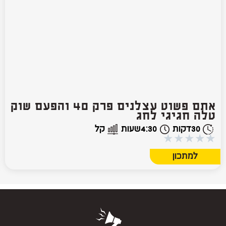
אתם פשוט עצלנים פרק 40 והפעם שוק
טלה חגיגי לחג
30
דקות
4:30
שעות
קל
★
★
★
★
★
למתכון