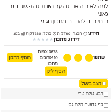
למה לא היה את זה עד היום כזה פשוט כזה
גאוני
הייתי חייב להכין בו מתכון חגיגי
מידע
הכנה: 60
דקות
כולל: 360
דקות
בנוני
★
★
★
★
★
דירוג מתכון
3678
צפיות
שתפו
10
אוהבים
הוסיף מתכון
מתכון
הוסיף לייק
מצב בישול
רבע טלה טרי
כף גדושה מלח גס