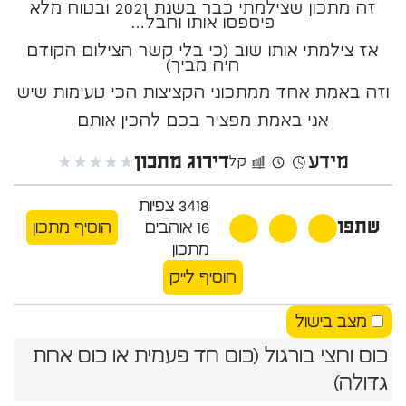
זה מתכון שצילמתי כבר בשנת 2021 ובטוח מלא
פיספסו אותו וחבל…
אז צילמתי אותו שוב (כי בלי קשר הצילום הקודם
היה מביך)
וזה באמת אחד ממתכוני הקציצות הכי טעימות שיש
אני באמת מפציר בכם להכין אותם
מידע
★
★
★
★
★
דירוג מתכון
קל
3418
צפיות
שתפו
16
אוהבים
הוסיף מתכון
מתכון
הוסיף לייק
מצב בישול
כוס וחצי בורגול (כוס חד פעמית או כוס אחת
גדולה)