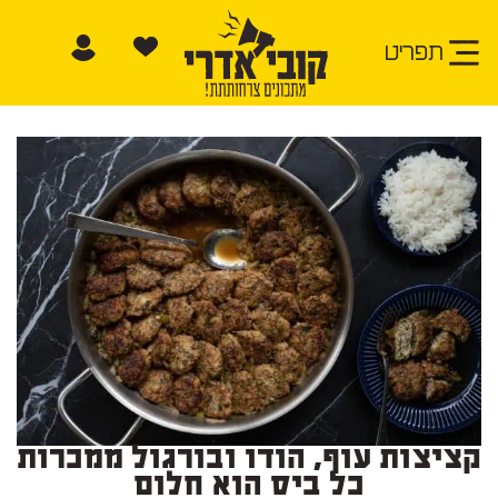
תפריט
קציצות עוף, הודו ובורגול ממכרות
כל ביס הוא חלום