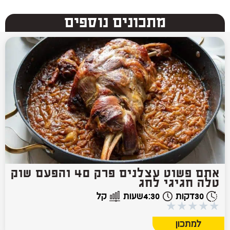
מתכונים נוספים
אתם פשוט עצלנים פרק 40 והפעם שוק
טלה חגיגי לחג
30
דקות
4:30
שעות
קל
★
★
★
★
★
למתכון