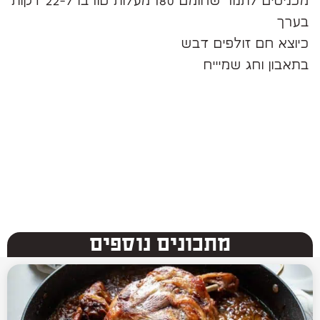
מכניסים לתנור שחומם 180 מעלות טורבו ל-22 דקות
בערך
כיוצא חם זולפים דבש
בתאבון וחג שמיייח
מתכונים נוספים