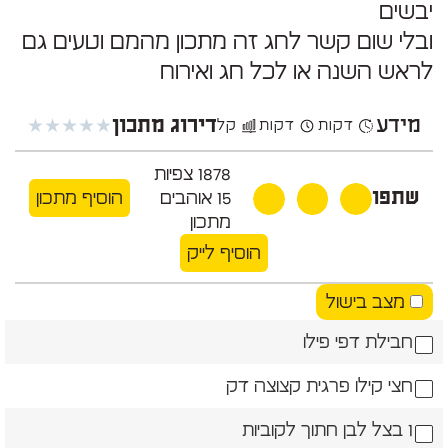
יבשים
ובלי שום קשר לחג זה מתכון מהמם וטעים גם
לראש השנה או לכל חג ואירוח
מידע
★
★
★
★
★
דירוג מתכון
דקות
דקות
קל
1878
צפיות
שתפו
15
אוהבים
הוסיף מתכון
מתכון
הוסיף לייק
מצב בישול
חבילת דפי פילו
חצי קילו פרגית קצוצה דק
1 בצל לבן חתוך לקוביות