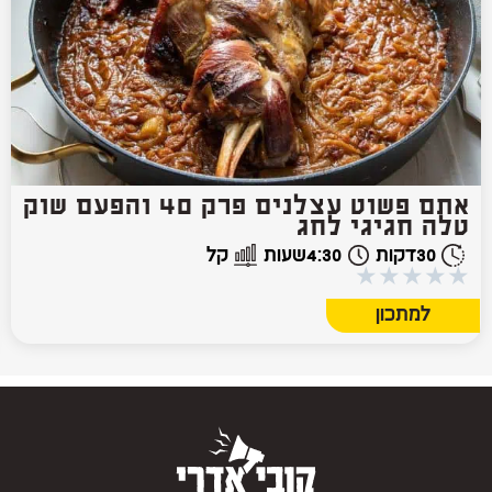
אתם פשוט עצלנים פרק 40 והפעם שוק
טלה חגיגי לחג
30
דקות
4:30
שעות
קל
★
★
★
★
★
למתכון