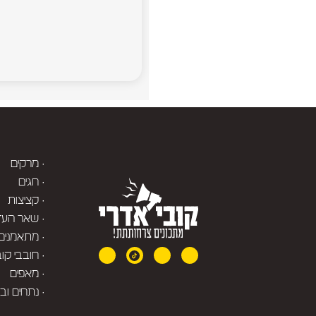
· מרקים
· חגים
· קציצות
· שאר העד
· מתאמנים
· חובבי קו
· מאפים
· נתחים וב