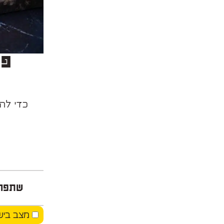
פט
שתפו
מצב ביש