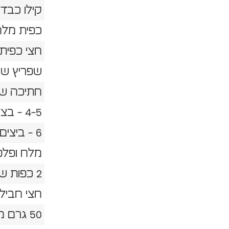
קילו כבדי
כפית מלח
חצי כפית
שפריץ שמ
חתיכה של
‎- 4-5 בצלים פרוסים לרצועות
‎- 6 ביצים קשות
מלח ופלפ
‎2 כפות שמן זית
חצי חביל
50 גרם ממרח מזולה בטעם חמאה