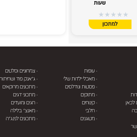
שעות
★
★
★
★
★
למתכון
· עופות
· צמחוניים וסלטים
· מאכלי ילדות שלי
· ג׳אנק פוד ושחיתות
· פסטות ונודלסים
· מתכונים מרוקאים
ות
· מתוקים
· מתכוני דגים
 לכאן
· קינוחים
· חגים ומועדים
בה
· חלבי
· מאנצ׳ בלילה
· מטוגנים
· מתכונים לנינג׳ה
שר