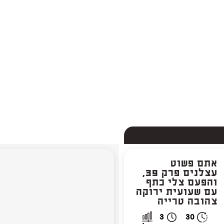
אתם פשוט
א
עצלנים פרק 39,
והפעם צלי כתף
ס
עם שעועית ירוקה
ו
צהובה טרייה
י
3
30