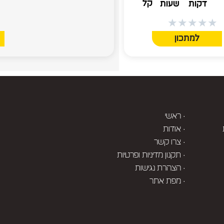
קל
דקות
שעות
★
★
★
★
★
★
למתכון
· ראשי
· אודות
· צרו קשר
· תקנון מדיניות ופרטיות
· הצהרת נגישות
· מפת אתר