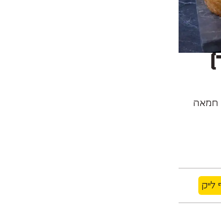
)
 לייק