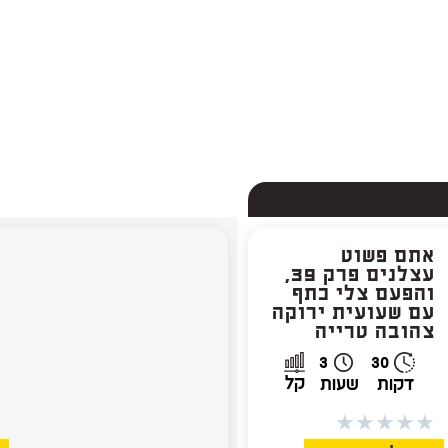
אתם פשוט
א
עצלנים פרק 39,
והפעם צלי כתף
ס
עם שעועית ירוקה
ו
צהובה טרייה
י
3
30
קל
דקות
שעות
★
★
★
★
★
★