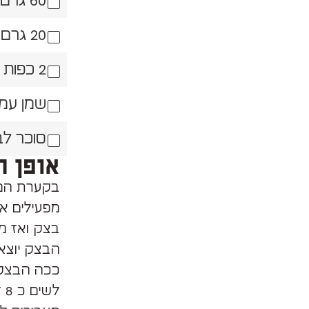
60 גרם סוכר (4 כפות)
20 גרם מלח (כף)
2 כפות ערק
שמן עמו
סוכר לב
אופן ה
בקערת המי
בצק ואז מו
הבצק יוצא 
ככה הבצק 
לשים כ 8 דקות,