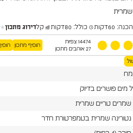
שמרית
★
★
כנה: 60
דקות
כולל: 80
דקות
קל
דירוג מתכון
14474
צפיות
הוסיף מתכון
הוסיף
27
אוהבים מתכון
ול