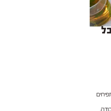
כל
פיחים
ודה.