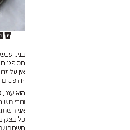
ספי
בנינו עכשיו
הסופגניה 
אין על זה ע
זה פשוט 
הוא ענני, 
והכי חשוב
‎אני השתמ
כל בצק בק
השתמשתי ג