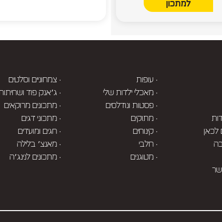
למתכון
· עופות
· צמחוניים וסלטים
· מאכלי ילדות שלי
· ג׳אנק פוד ושחיתות
· פסטות ונודלסים
· מתכונים מרוקאים
ות
· מתוקים
· מתכוני דגים
 לכאן
· קינוחים
· חגים ומועדים
בה
· חלבי
· מאנצ׳ בלילה
· מטוגנים
· מתכונים לנינג׳ה
שר