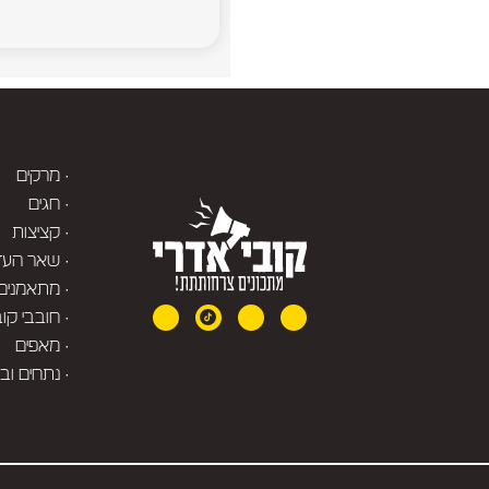
· מרקים
· חגים
· קציצות
· שאר העד
· מתאמנים
· חובבי קו
· מאפים
· נתחים וב