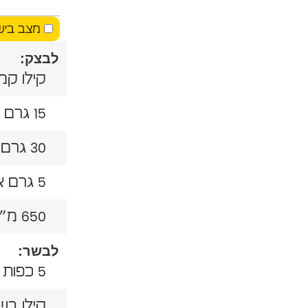
מצב ביש
לבצק:
קילו קמ
15 גרם שמרים
30 גרם מלח
5 גרם אבקת סודה לשתייה
650 מ״ל מים מהברז
לבשר:
5 כפות שמן זית
קילו בש