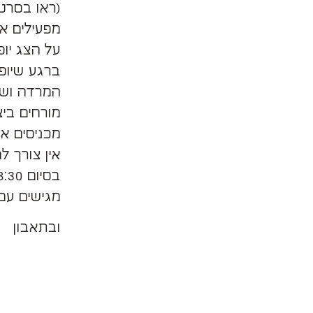
(ראו בסרטו
מפעילים א
על הצג יופיע 8:30 דקות, לוחצים התחלה , המכשיר יב
המרדה וש
מורחים בי
מכניסים א
אין צורך ל
בסיום 8:30 דקות יהיה לכם סמבוסק משגע
מגישים עם 
ובתאבון