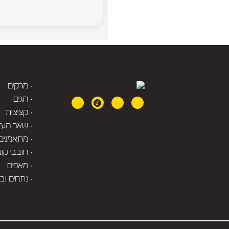
· מרקים
· חגים
· קציצות
· שאר העד
· מתאמנים
· חובבי קו
· מאפים
· נתחים וב