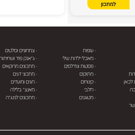
למתכון
· עופות
· צמחוניים וסלטים
· מאכלי ילדות שלי
· ג׳אנק פוד ושחיתות
· פסטות ונודלסים
· מתכונים מרוקאים
ות
· מתוקים
· מתכוני דגים
 לכאן
· קינוחים
· חגים ומועדים
בה
· חלבי
· מאנצ׳ בלילה
· מטוגנים
· מתכונים לנינג׳ה
שר