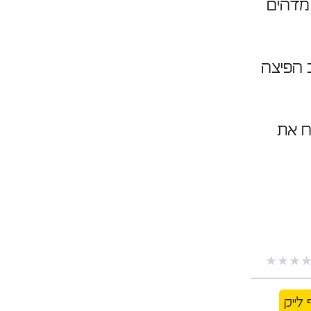
 מדהים
 הפיצה
ת בלי לפתוח את
★
★
★
 לייק