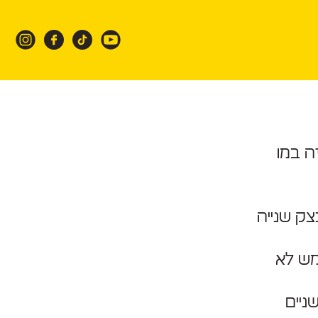
ה במו
ק שנייה
ל הנינג׳ה ה- oo103 וזה ממש לא
ניים