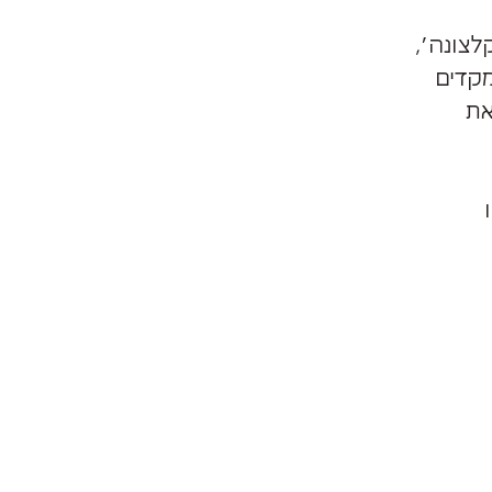
לצונה׳,
חים את