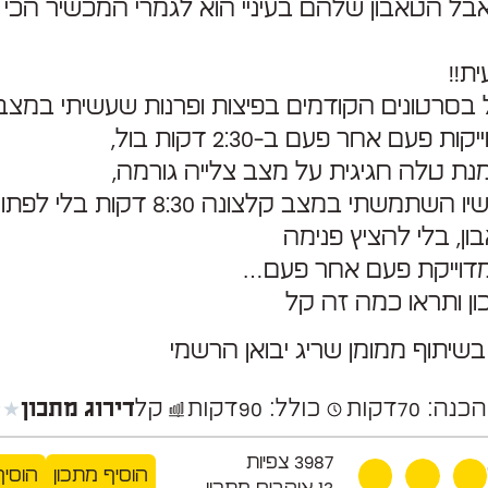
 אבל הטאבון שלהם בעיניי הוא לגמרי המכשיר הכי
ת!!
בסרטונים הקודמים בפיצות ופרנות שעשיתי במצב
ת פעם אחר פעם ב-2:30 דקות בול,
ת טלה חגיגית על מצב צלייה גורמה,
והשיא עכשיו השתמשתי במצב קלצונה 8:30 דקו
ן, בלי להציץ פנימה
דוייקת פעם אחר פעם…
ון ותראו כמה זה קל
שיתוף ממומן שריג יבואן הרשמי
★
★
הכנה: 70
דקות
כולל: 90
דקות
קל
דירוג מתכון
3987
צפיות
הוסיף מתכון
הוסיף
13
אוהבים מתכון