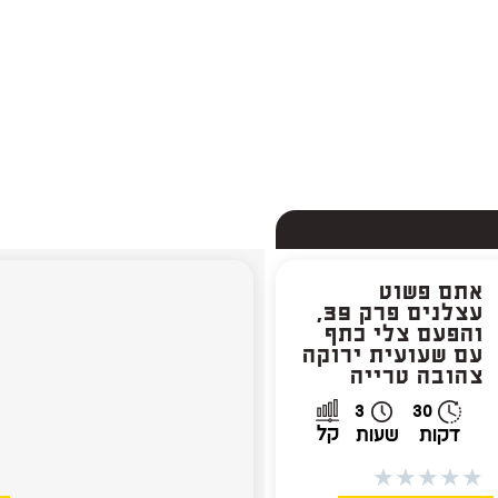
אתם פשוט
א
עצלנים פרק 39,
והפעם צלי כתף
ס
עם שעועית ירוקה
ו
צהובה טרייה
י
3
30
קל
דקות
שעות
★
★
★
★
★
★