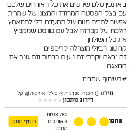
בואו נכין סלט שירשים את כל האורחים שלכם
עם בצק הפסטה המרודד והמצונן של שמרית
אפשר להרים מנות של מסעדה בלי להתאמץ
הלכתי על קפרזה אבל עם טוויסט שמקפיץ
את כל השולחן
קרוטוני רביולי מוצרלה קריספיים
זה נראה יוקרתי זה טעים ברמות וזה גונב את
ההצגה
#בשיתוף שמרית
מידע
הכנה: 20
דקות
כולל: 40
דקות
קל
★
★
★
★
★
דירוג מתכון
780
צפיות
שתפו
4
אוהבים
הוסיף מתכון
מתכון