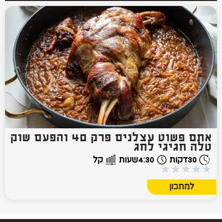
אתם פשוט עצלנים פרק 40 והפעם שוק
טלה חגיגי לחג
30
דקות
4:30
שעות
קל
★
★
★
★
★
למתכון