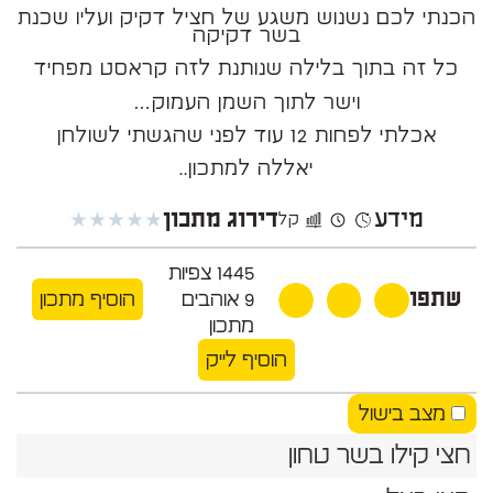
הכנתי לכם נשנוש משגע של חציל דקיק ועליו שכנת
בשר דקיקה
כל זה בתוך בלילה שנותנת לזה קראסט מפחיד
וישר לתוך השמן העמוק…
אכלתי לפחות 12 עוד לפני שהגשתי לשולחן
יאללה למתכון..
מידע
★
★
★
★
★
דירוג מתכון
קל
1445
צפיות
שתפו
9
אוהבים
הוסיף מתכון
מתכון
הוסיף לייק
מצב בישול
חצי קילו בשר טחון