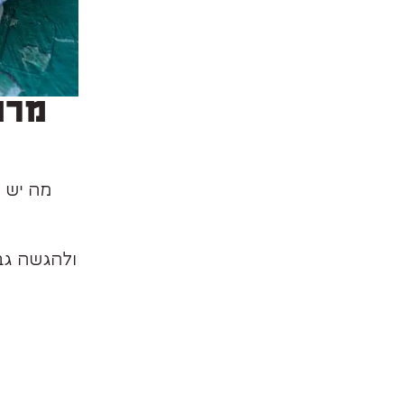
מרק
מה יש י
ולהגשה גב