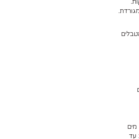
מגורדת.
טבלים
עלות ונאפה כ-35 דקות עד