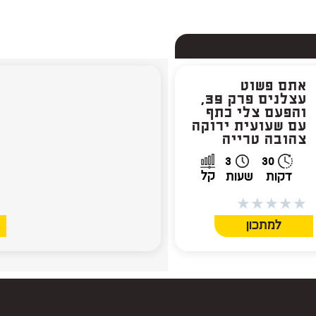
אתם פשוט
א
עצלנים פרק 39,
והפעם צלי כתף
ס
עם שעועית ירוקה
ו
צהובה טרייה
י
3
30
קל
דקות
שעות
★
★
★
★
★
★
למתכון