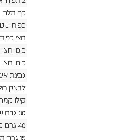
2 תפוחי אדמה מגורדים
כף מלח
כפית שטו
חצי כפית
כוס וחצי
כוס וחצי 
גבינת אי
לבצק הלח
קילו קמח שטיבל
30 גרם שמרים(2 כפות)
40 גרם סוכר (2 כפות)
15 גרם מלח (כף)