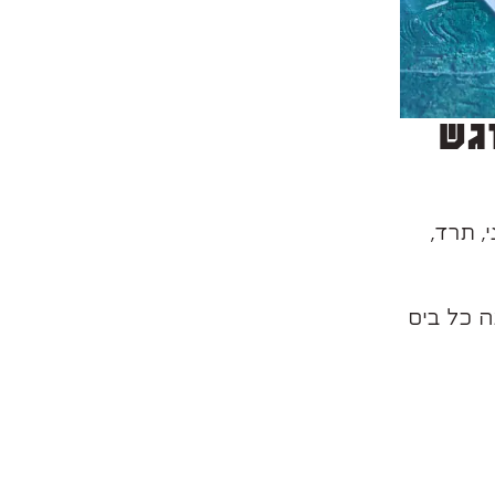
גש
, תרד,
ה כל ביס