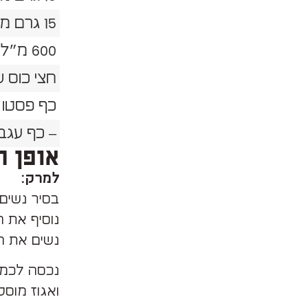
15 גרם מלח (כף)
600 מ״ל מים פושרים (4 כוסות חד פעמי)
חצי כוס ש
כף פסטו
– כף עגבנ
אופן ה
למרק:
בסיר נשים
נוסיף את ה
נשים את ה
נכסה לכמה
ואגוז מוסק