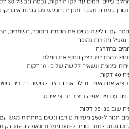
לב עיזים והמים עד לקו הירקות, נכסה ונבשל 30 דקות.
טחן בעזרת מעבד מזון ידני ונגיש עם גבינת איבריקו 
סר עם וו לישה נשים את הקמח, הסוכר, השמרים, המ
ונפעיל מהירות נמוכה
המים בהדרגה
יל להתגבש בצק נוסיף את המלח
ת בינונית ונשאיר ללישה של כ- 10 דקות
דקות
נוציא את האויר ונחלק את הבצק לשישה כדורים שווים
ית עם נייר אפיה וניצור חריצי איקס,
 25-30 דקות
ת טורבו ונשים בתחתית מגש עם מים
ברגע שהלחם נכנס לתנור נוריד ל-180 מ