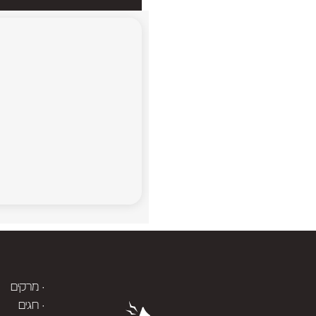
· מרקים
· חגים