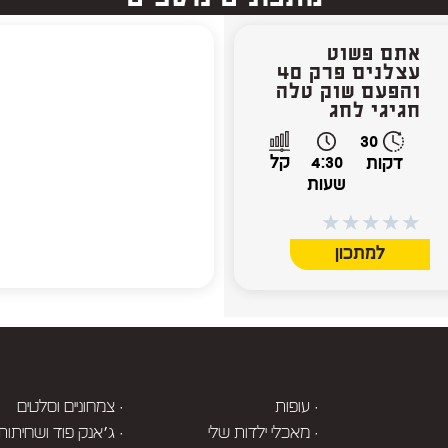
אתם פשוט
עצלנים פרק 40
והפעם שוק טלה
חגיגי לחג
30
4:30
קל
דקות
שעות
★
★
★
★
★
למתכון
· עופות
· צמחוניים וסלטים
· מאכלי ילדות שלי
· ג׳אנק פוד ושחיתות