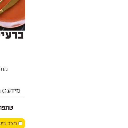
כרעיי
מתכו
מידע
ה
שתפו
מצב ביש