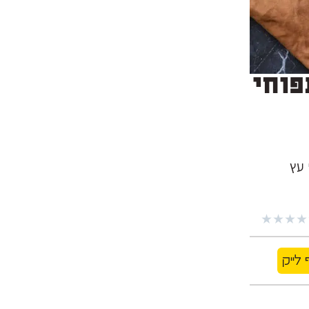
פוחי
 עץ
★
★
★
★
 לייק