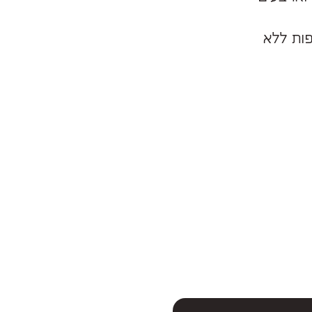
סף ומשחימים 10 דקות נוספות ללא