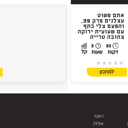
אתם פשוט
א
עצלנים פרק 39,
והפעם צלי כתף
ס
עם שעועית ירוקה
ו
צהובה טרייה
י
3
30
קל
דקות
שעות
★
★
★
★
★
★
למתכון
· ראשי
· אודות