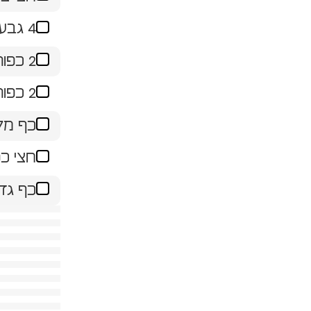
4 גבעולי בצל ירוק(החלק הלבן)
2 כפות דבש גדושות
2 כפות שמן זית
כף מל
חצי כ
כף גדו