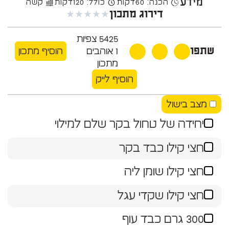
מידע
הכנה: 60
דקות
כולל: 120
דקות
קשה
★
★
★
★
★
דירוג מתכון
5425
צפיות
שתפו
1
אוהבים
הוסיף מתכון
מתכון
הוסיף לייק
מצב בישול
יחידה של טחול בקר שלם למילוי
חצי קילו כבד בקר
חצי קילו שומן ליה
חצי קילו שקדי עגל
300 גרם כבד עוף