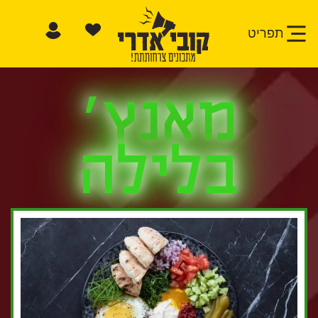
תפריט
מאנץ׳
בלילה