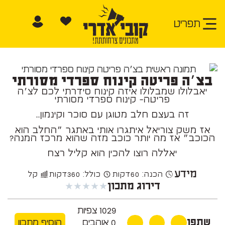
תפריט
בצ׳ה פריטה קינוח ספרדי מסורתי
יאבלולו שמבלולו איזה קינוח סידרתי לכם לצ׳ה
פריטה- קינוח ספרדי מסורתי
זה בעצם חלב מטוגן עם סוכר וקינמון..
אז משק צוריאל איתגרו אותי באתגר ״החלב הוא
הכוכב״ אז מה יותר כוכב מזה שהוא מרכז המנה?
יאללה רוצו להכין הוא קליל רצח
מידע
הכנה: 60
דקות
כולל: 360
דקות
קל
★
★
★
★
★
דירוג מתכון
1029
צפיות
שתפו
0
אוהבים
הוסיף מתכון