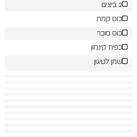
2 ביצים
כוס קמח
כוס סוכר
כפית קינמון
שמן לטיגון