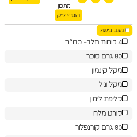
מתכון
הוסיף לייק
מצב בישול
4 כוסות חלב- סה״כ
80 גרם סוכר
מקל קינמון
מקל וניל
קליפת לימון
קורט מלח
80 גרם קורנפלור