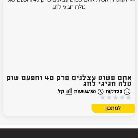
אתם פשוט עצלנים פרק 40 והפעם שוק
טלה חגיגי לחג
30
דקות
4:30
שעות
קל
★
★
★
★
★
למתכון