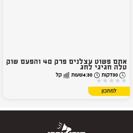
אתם פשוט עצלנים פרק 40 והפעם שוק
טלה חגיגי לחג
30
דקות
4:30
שעות
קל
★
★
★
★
★
למתכון