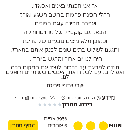
אז אני הכנתי באנים ואסאדו,
רחלי הכינה פרגיות ברוטב משגע ואורז
ואפרת הכינה עוגת תפוזים.
הבאנו גם קוקטייל של מוחיטו וודקה
וכמובן מלא מיצים טבעיים של פריגת
והגענו לשלוש בתים שונים לפנק אותם במארז.
היה לנו יום ארוך ומרגש ביוחד…
תודה לפריגת על הזכות לנצל את המקום הזה
ואפילו במעט לשמח את האנשים ששומרים ודואגים
לנו..
#בשיתוף פריגת
מידע
הכנה: 30
דקות
כולל: 230
דקות
בנוני
★
★
★
★
★
דירוג מתכון
3956
צפיות
שתפו
6
אוהבים
הוסיף מתכון