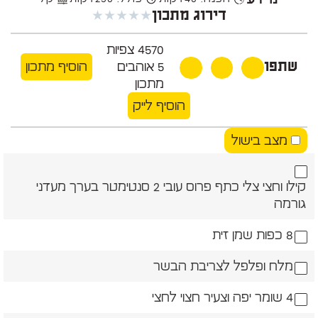
★
★
★
★
★
דירוג מתכון
4570
צפיות
שתפו
5
אוהבים
הוסיף מתכון
מתכון
הוסיף לייק
מצב בישול
קילו וחצי צלי כתף פרוס עובי 2 סנטימטר בערך מעדני
גורמה
8 כפות שמן זית
מלח ופלפל לצריבת הבשר
4 שומר יפה וצעיר חצוי לחצי