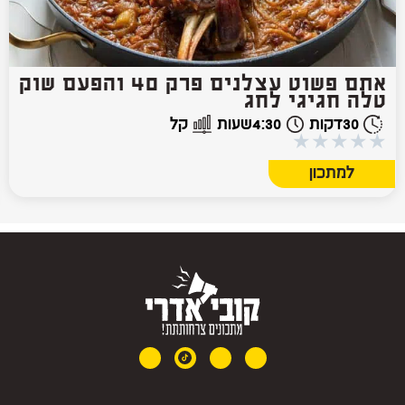
אתם פשוט עצלנים פרק 40 והפעם שוק
טלה חגיגי לחג
30
דקות
4:30
שעות
קל
★
★
★
★
★
למתכון