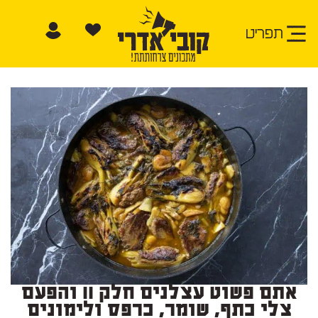
תפריט
אתם פשוט עצלנים חלק 11 והפעם
צלי כתף, שומר, כרפס ולימונים