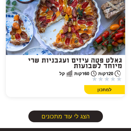
גאלט פטה עיזים ועגבניות שרי
מיוחד לשבועות
20
דקות
60
דקות
קל
★
★
★
★
★
למתכון
הצג לי עוד מתכונים