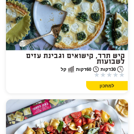
קיש תרד, קישואים וגבינת עזים
לשבועות
30
דקות
60
דקות
קל
★
★
★
★
★
למתכון