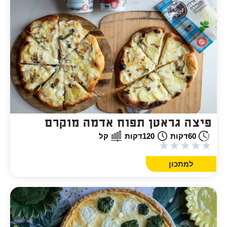
פיצה גראטן תפוח אדמה מוקרם
60
דקות
120
דקות
קל
★
★
★
★
★
למתכון