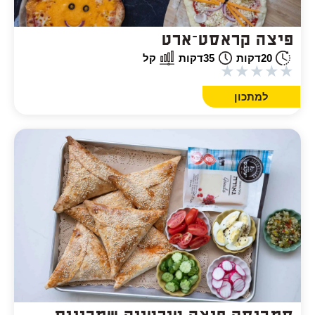
פיצה קראסט־ארט
20
דקות
35
דקות
קל
★
★
★
★
★
למתכון