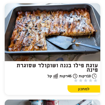
עוגת פילו בננה ושוקולד שסוגרת
פינה
10
דקות
45
דקות
קל
★
★
★
★
★
למתכון