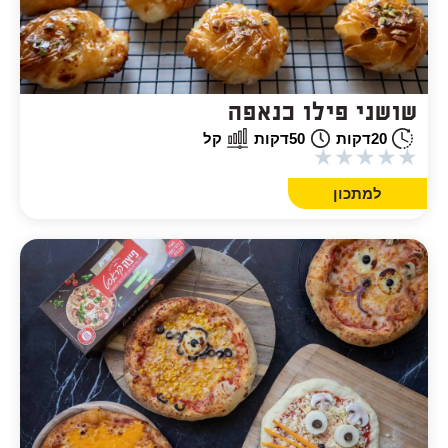
שושני פילו כנאפה
20
דקות
50
דקות
קל
★
★
★
★
★
למתכון