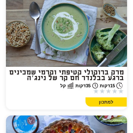
מרק ברוקולי קטיפתי וקרמי שמכינים
ברגע בבלנדר חם קר של נינג׳ה
15
דקות
35
דקות
קל
★
★
★
★
★
למתכון