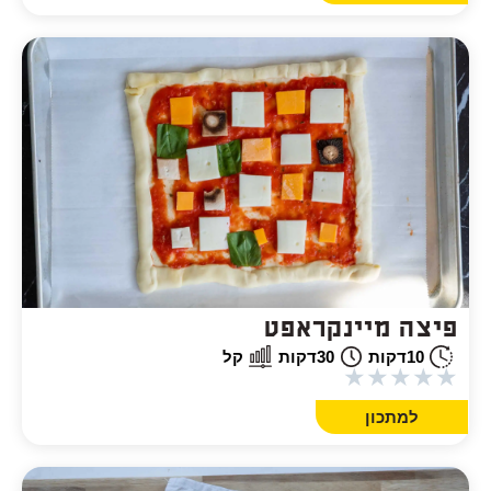
פיצה מיינקראפט
10
דקות
30
דקות
קל
★
★
★
★
★
למתכון