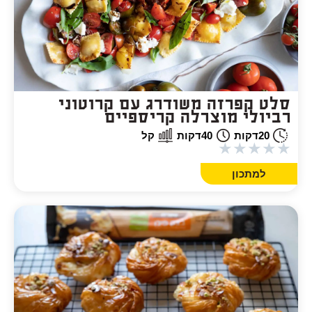
סלט קפרזה משודרג עם קרוטוני
רביולי מוצרלה קריספיים
20
דקות
40
דקות
קל
★
★
★
★
★
למתכון