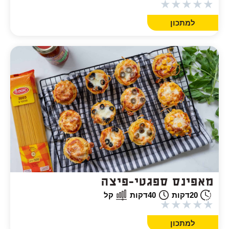
★
★
★
★
★
למתכון
מאפינס ספגטי-פיצה
20
דקות
40
דקות
קל
★
★
★
★
★
למתכון