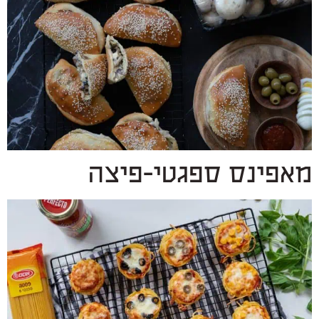
מאפינס ספגטי-פיצה