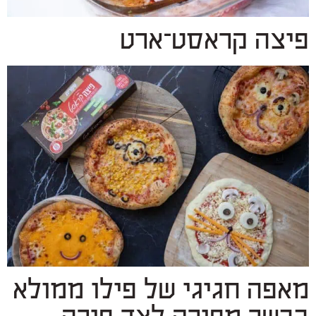
פיצה קראסט־ארט
מאפה חגיגי של פילו ממולא