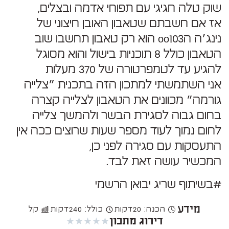
שוק טלה חגיגי עם תפוחי אדמה ובצלים,
אז אם חשבתם שטאבון האובן חיצוני של
נינג׳ה הoo103 הוא רק טאבון תחשבו שוב
הטאבון כולל 8 תוכניות בישול והוא מסוגל
להגיע עד לטמפרטורה של 370 מעלות
אני השתמשתי למתכון הזה בתכנית ״צלייה
גורמה״ מכוונים את הטאבון לצלייה קצרה
בחום גבוה לסגירת הבשר ולהמשך צלייה
לחום נמוך לעוד מספר שעות שרוצים ככה אין
התעסקות עם סגירה לפני כן,
המכשיר עושה זאת לבד.
#בשיתוף שריג יבואן הרשמי
מידע
הכנה: 20
דקות
כולל: 240
דקות
קל
★
★
★
★
★
דירוג מתכון