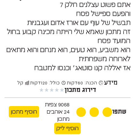
אתם פשוט עצלנים חלק 7
והפעם ספיישל פסח
תבשיל של עוף עם אורז אדום ועגבניות
זה מתכון שאמא שלי הייתה מכינה קבוע בחול
המועד פסח
הוא משביע, הוא טעים, הוא מנחם והוא מתאים
לארוחה משפחתית
אז יאללה קנו סוטאג׳ וכנסו למטבח
מידע
הכנה: 60
דקות
כולל: 120
דקות
קל
★
★
★
★
★
דירוג מתכון
9068
צפיות
שתפו
24
אוהבים
הוסיף מתכון
מתכון
הוסיף לייק